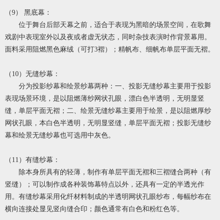
（9） 黑底幕：
位于舞台后部天幕之前，适合于表现为黑暗的场景空间，在歌舞
戏剧中表现室外以及夜或者虚无状态，同时杂技表演时作背景幕用。
面料采用阻燃黑色麻绒（可打3褶）；精帆布、细帆布单层平面无褶。
（10）无缝纱幕：
分为投影纱幕和绘景纱幕两种：一、投影无缝纱幕主要用于投影
表现场景环境，是以阻燃薄纱网状孔眼，漂白色半透明，无明显竖
缝，单层平面无褶；二、绘景无缝纱幕主要用于绘景，是以阻燃厚纱
网状孔眼，本白色半透明，无明显竖缝，单层平面无褶；投影无缝纱
幕和绘景无缝纱幕也可选用中灰色。
（11）有缝纱幕：
除本身所具有的轻薄，制作有单层平面无褶和三褶缝合两种（有
竖缝）；可以制作成各种装饰幕特点以外，还具有一定的半透光作
用。有缝纱幕采用化纤材料制成的半透明网状孔眼纱布，每幅纱布在
横向连接处显见竖向缝合印；颜色通常有白色和粉红色等。