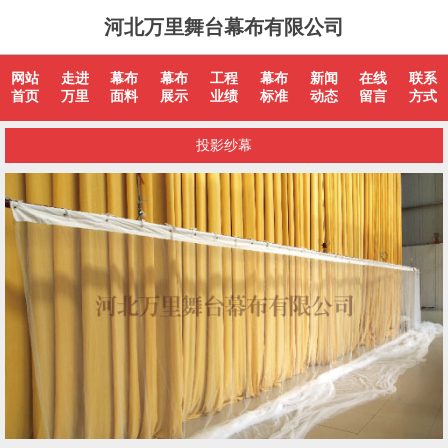
河北万里舞台幕布有限公司
网站
走进
幕布
幕布
工程
幕布
新闻
在线
联系
首页
万里
面料
展示
业绩
标准
动态
留言
方式
投影纱幕