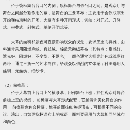
位于镜框舞台台口的内侧，镜框舞台与假台口之间。是观众厅与
舞台之间起分割作用的幕，是舞台的主要幕布；主要用于会议或演出
开始和结束时的开闭。大幕有多种开闭形式，例如：对开式、升降
式、串叠式、斜拉式、单侧开闭式等。
大幕的面料和颜色可直接影响观众的视觉，要求庄重而典雅，面
料通常采用阻燃麻绒、真丝绒、棉质天鹅绒幕布（其特点：垂感好、
遮光好、阻燃好、不变型、不返光），颜色通常选择栆红色或浅枣红
两种，通过三折一的艺术制作，给观众以强烈的立体感；衬里选用人
丝绸、无丝纺、细纱卡。
（2）前檐幕：
位于大幕前上台口上的横条幕，用作舞台上檐，挡住观众对舞台
前檐上空的视线， 前檐幕与大幕形成配套，它起装饰美化舞台的作
用； 前檐幕也称会标幕，檐幕前面挂红色标语布，可根据不同的会
议、演出，自如更换标语布上的标语；面料要采用与大幕相同的绒布
和颜色。