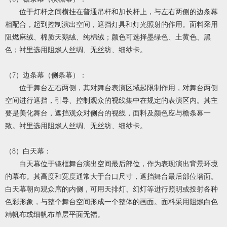
位于灯杆之间横挂在普通吊杆和加长杆上，与左右两侧的边条幕
相配合，起到控制演出空间，遮挡灯具和灯光照射的作用。面料采用
阻燃麻绒、棉质天鹅绒、纯棉绒；颜色可选择墨绿色、土黄色、黑
色；衬里选用阻燃人丝绸、无丝纺、细纱卡。
（7）边条幕（侧条幕）：
位于舞台左右两侧，其对舞台表演区域起限制作用，对舞台两侧
空间进行遮挡，引导、控制观众的视线集中在规定的表演区内。其主
要是美化舞台，遮挡观众对侧台的视线，面料及颜色应与檐条幕一
致。衬里选用阻燃人丝绸、无丝纺、细纱卡。
（8）白天幕：
白天幕位于镜框舞台演出空间最后部位，作为表现演出背景环境
的幕布。其高度和宽度通常大于台口尺寸，遮挡舞台最后部位墙面。
白天幕朝向观众席的内侧，可用天排灯、幻灯等进行照明或投射各种
色彩形象，与整个舞台空间形成一个整体的画面。面料采用阻燃白色
精帆布或细帆布单层平面无褶。