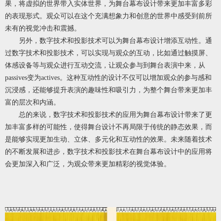
果，将虚拟的世界带入实体世界，为舞台幕布设计带来更加丰富多彩
的表现形式。观众可以在这个充满想象力和创意的世界中感受到前所
未有的视觉冲击和震撼。
另外，数字技术和投影技术可以为舞台幕布设计增添互动性。通
过数字技术和投影技术，可以实现与观众的互动，比如通过触摸屏、
体感设备等与观众进行互动交流，让观众参与到舞台表演中来，从
passives变为actives。这种互动性的设计不仅可以增加观众的参与感和
沉浸感，还能够提升表演的趣味性和吸引力，为整个舞台带来更加丰
富的层次和内涵。
总的来说，数字技术和投影技术的应用为舞台幕布设计带来了更
加丰富多样的可能性，使得舞台设计不再局限于传统的静态效果，而
是能够实现更加生动、立体、多元化和互动性的效果。未来随着技术
的不断发展和进步，数字技术和投影技术在舞台幕布设计中的应用将
会更加深入和广泛，为观众带来更加精彩的视觉体验。