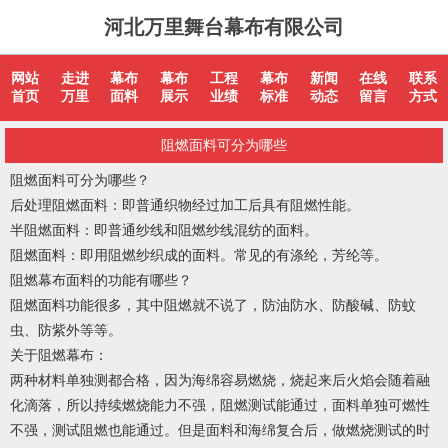
河北万里舞台幕布有限公司
网站
走进
幕布
幕布
工程
幕布
新闻
在线
联系
首页
万里
面料
展示
业绩
标准
动态
留言
方式
阻燃面料可分为哪些
阻燃面料可分为哪些？
后处理阻燃面料：即普通织物经过加工后具有阻燃性能。
半阻燃面料：即普通纱线和阻燃纱线混纺的面料。
阻燃面料：即用阻燃纱织成的面料。常见的有涤纶，芳纶等。
阻燃幕布
面料的功能有哪些？
阻燃面料功能很多，其中阻燃就不说了，防油防水、防酸碱、防蚊
虫、防紫外等等。
关于
阻燃幕布
：
两种材料单独测都合格，因为海绵容易燃烧，烧起来后火焰会随着融
化滴落，所以持续燃烧能力不强，阻燃测试能通过，面料单独可燃性
不强，测试阻燃也能通过。但是面料和海绵复合后，做燃烧测试的时