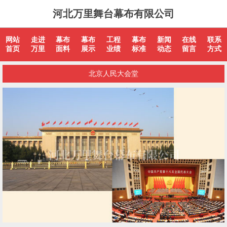
河北万里舞台幕布有限公司
网站
走进
幕布
幕布
工程
幕布
新闻
在线
联系
首页
万里
面料
展示
业绩
标准
动态
留言
方式
北京人民大会堂